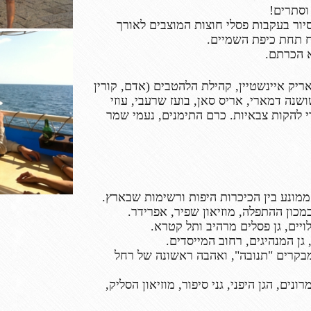
 סיור בעקבות פסלי חוצות המוצבים לאורך
ח תחת כיפת השמיים.
יק איינשטיין, קהילת הלהטבים (אדם, קורין
שושנה דמארי, אריס סאן, בועז שרעבי, עוזי
י להקות צבאיות.
כרם התימנים, נעמי שמר
ממונע בין הכיכרות היפות ורשימות שבארץ.
מכון ההתפלה, מוזיאון שפיר, אפרידר.
ויים, גן פסלים מרהיב ותל קטרא.
 גן המנהיגים, רחוב המייסדים.
 מבקרים "תנובה", ואהבה ראשונה של רחל
נים, הגן היפני, גני סיפור, מוזיאון הסליק,