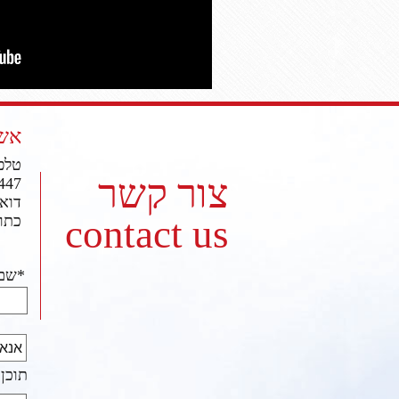
אשמ
טלפון: 2692
צור קשר
447
דוא"ל: .net
contact us
כתובת: 
*שם
תוכן