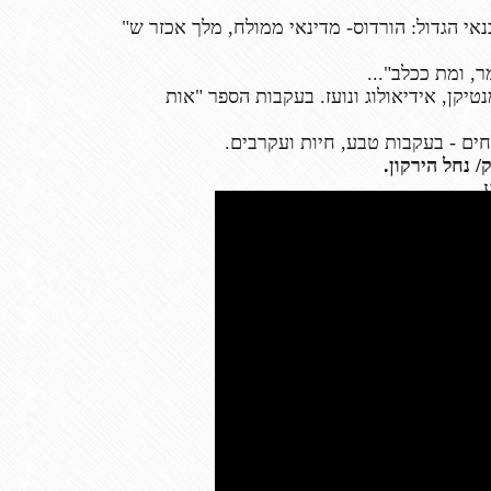
אי הגדול: הורדוס- מדינאי ממולח, מלך אכזר ש"
, ומת ככלב"...
טיקן, אידיאולוג ונועז.
בעקבות הספר "אות
חים - בעקבות טבע, חיות ועקרבים.
 נחל הירקון.
.
כמו חול על פני הים".
ו עימנו קשר.