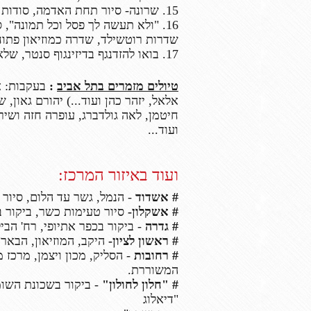
15. שרונה- סיור תחת האדמה, סודות וסתרים!
16. "ולא תעשה לך פסל וכל תמונה",
שדרות
רוטשילד, שדרה כמוזיאון פתו
17. בואו להזדנגף בדיזינגוף סנטר, שלא הכרתם.
טיולים מזמרים בתל אביב
:
בעקבות: אר
אלאל, יזהר כהן ועוד...) יהורם גאון, 
חיטמן, לאה גולדברג, עופרה חזה ושיר
ועוד...
ועוד באיזור המרכז:
# אשדוד
- הנמל, גשר עד הלום, סיור 
# אשקלון-
סיור טעימות כשר, ביקור ב
# גדרה
- ביקור בכפר אתיופי, רח' הביל
# ראשון לציון-
היקב, המוזיאון, הבאר,
# רחובות
- הסליק, מכון ויצמן, מרכז
המשוררת.
# "חלון לחולון"
- ביקור בשכונת השומרו
"דיאלוג