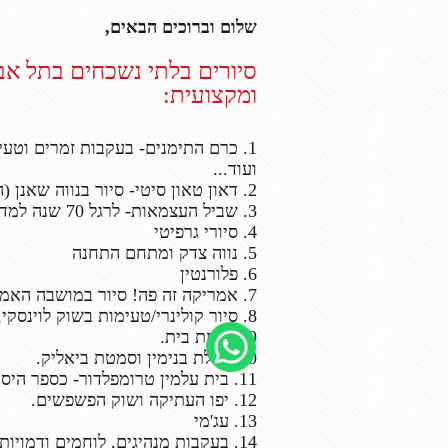
שלום וברוכים הבאים,
סיורים בלתי נשכחים בתל אבי
ומקצועית:
1. כרם התימנים- בעקבות זמרים וטעימ
ועוד...
2. דאון טאון סיטי- סיור בנווה שאנן (החצר האחורית) ומפגש עם עובדים הזרים.
3. שביל העצמאות- לרגל 70 שנה למדינה בין מנהיגים ואה.
4. סיורי גרפיטי
5. נווה צדק ומתחם התחנה
6. פלורנטין
7. אמריקה זה פה!
סיור במושבה האמר
8. סיור קולינרי/טעימות בשוק לוינסקי, הכרמל, הפשפשים, שרונה מרקט.
9. אחוזת בית.
10. נחלת בנימין וסמטת ביאליק.
11. בית עלמין טרומפלדור- כספר היסטוריה והמצבים דפיו.
12. יפו העתיקה ושוק הפשפשים.
13. עג'מי
14. בעקבות מנהיגים, לוחמים ודמויות מופת בתל אביב.