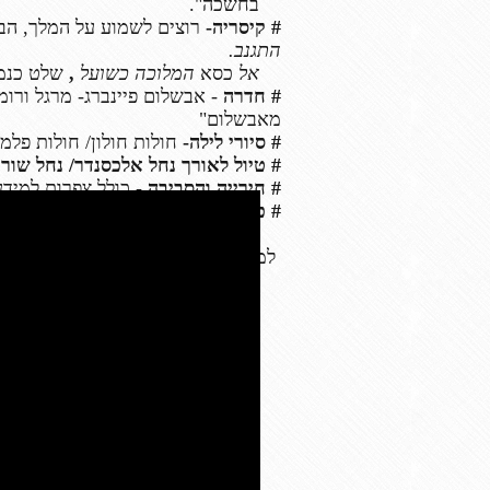
בחשכה".
# קיסריה-
רוצים לשמוע על המלך, הבנ
התגנב.
אל
כסא
המלוכה כשועל
,
שלט כנמר
# חדרה
- אבשלום פיינברג- מרגל ורומנ
מאבשלום"
# סיורי לילה-
חולות חולון/ חולות פלמ
# טיול לאורך נחל אלכסנדר/ נחל שורק/
# חירייה והסביבה
- כולל צפרות למידע
# פארק השרון-
שמורת טבע נפלאה.
"
למגוון יעדים נוספים באזור המרכז- צר