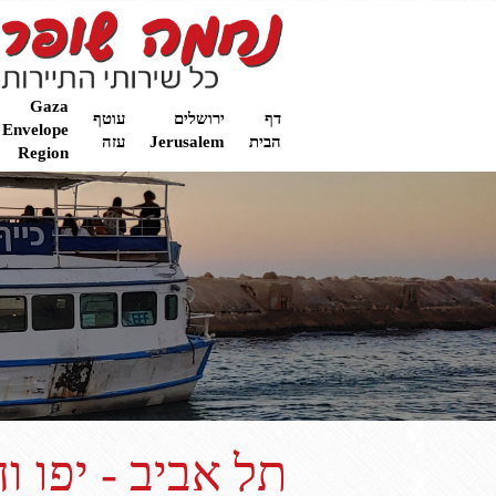
Gaza
דף
ירושלים
עוטף
Envelope
הבית
Jerusalem
עזה
Region
תל אביב - יפו ו