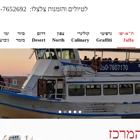
לטיולים והזמנות צלצלו: 050-7652692
ת"א-יפו
גרפיטי
קולינרי
צפון
דרום
סיור
ימי
Jaffa
Graffiti
Culinary
North
Desert
מזמר
גיבוש
המרכז