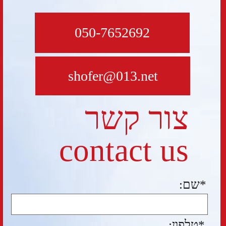
שלח-send
אשמח לעמוד לשרותכם!
טלפון: 972-507652692+
03-9618447
דוא"ל: shofer@013.net
כתובת: רח' הסירה 40, ראשון -
לציון
בהתאם לסעיף 27 א לחוק זכויות היוצרים, כל
אדם הרואה עצמו נפגע עקב בעלות שלו על
התמונות/סרטון רשאי לפנות לחב' נחמה
שופר-טיולים והפקות אירועים ולבקש לחדול
מהשימוש בו באמצעות
מייל: shofer@013.net​
נבנה ע"י
קידום פלוס