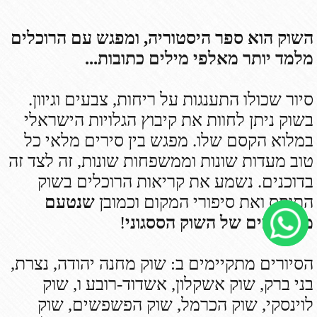
במלוא הקסם שלו. מפגש בין סירים מלאי כל
טוב מעדות שונות וממשפחות שונות, זה לצד זה
בדוכנים. נשמע את קריאות הרוכלים בשוק
התוסס ואת סיפורי המקום וכמובן
שנטעם
מהטעמים של השוק הססגוני
!
הסיורים מתקיימים ב: שוק מחנה יהודה, נצרת,
בני ברק, שוק אשקלון, אשדוד-רובע ו, שוק
לוינסקי, שוק הכרמל, שוק הפשפשים, שוק
העובדים הזרים בתחנה מרכזית חדשה תל
אביב (לא כשר), שכונת התקווה.
ועכשיו חדש! סיור טעימות ליילי בשוק מחנה
יהודה!