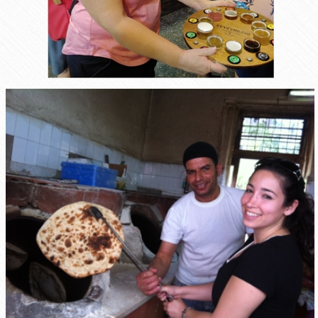
050-7652692
shofer@013.net
צור קשר