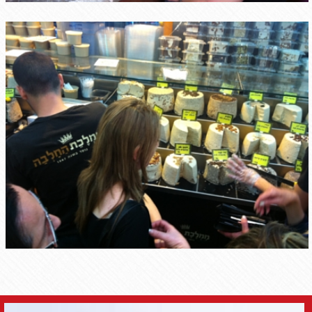
contact us
*שם:
*טלפון:
*דוא"ל: ​
תוכן ההודעה: